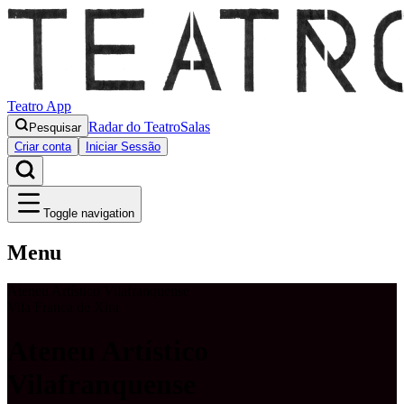
Teatro App
Radar do Teatro
Salas
Pesquisar
Criar conta
Iniciar Sessão
Toggle navigation
Menu
Ateneu Artístico Vilafranquense
Vila Franca de Xira
Ateneu Artístico
Vilafranquense