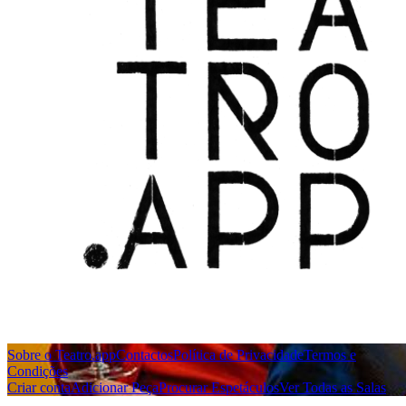
Sobre o Teatro.app
Contactos
Política de Privacidade
Termos e
Condições
Criar conta
Adicionar Peça
Procurar Espetáculos
Ver Todas as Salas