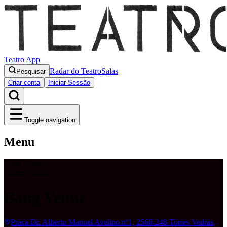
Teatro App
Radar do Teatro
Salas
Pesquisar
Criar conta
Iniciar Sessão
Toggle navigation
Menu
Bang Venue
Torres Vedras
Bang Venue
Praça Dr. Alberto Manuel Avelino nº1, 2560-248 Torres Vedras