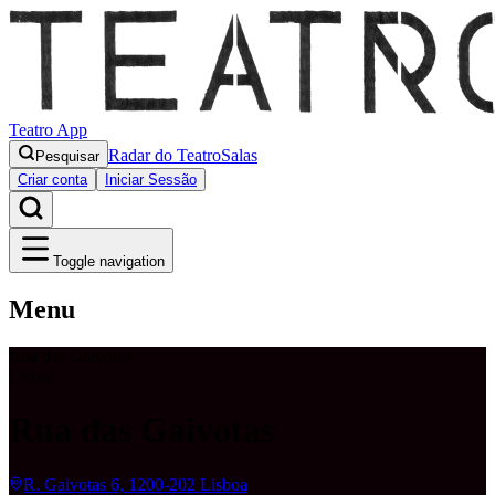
Teatro App
Radar do Teatro
Salas
Pesquisar
Criar conta
Iniciar Sessão
Toggle navigation
Menu
Rua das Gaivotas
Lisboa
Rua das Gaivotas
R. Gaivotas 6, 1200-202 Lisboa