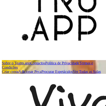
Sobre o Teatro.app
Contactos
Política de Privacidade
Termos e
Condições
Criar conta
Adicionar Peça
Procurar Espetáculos
Ver Todas as Salas