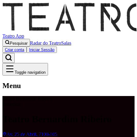
Teatro App
Radar do Teatro
Salas
Pesquisar
Criar conta
Iniciar Sessão
Toggle navigation
Menu
Teatro Bernardim Ribeiro
Estremoz
Teatro Bernardim Ribeiro
Av. 25 de Abril, 7100-105