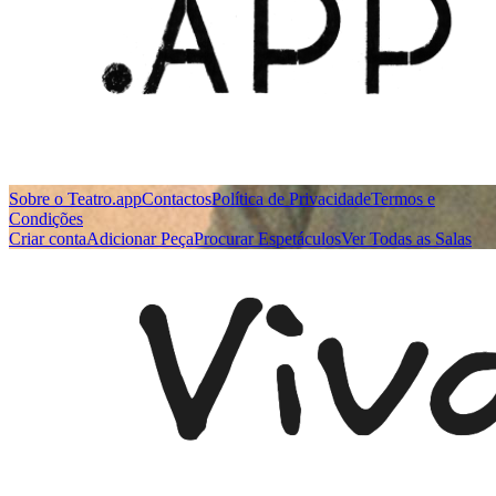
Sobre o Teatro.app
Contactos
Política de Privacidade
Termos e
Condições
Criar conta
Adicionar Peça
Procurar Espetáculos
Ver Todas as Salas