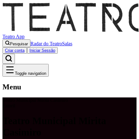
Teatro App
Radar do Teatro
Salas
Pesquisar
Criar conta
Iniciar Sessão
Toggle navigation
Menu
Teatro Municipal Mirita Casimiro
Estoril
Teatro Municipal Mirita
Casimiro