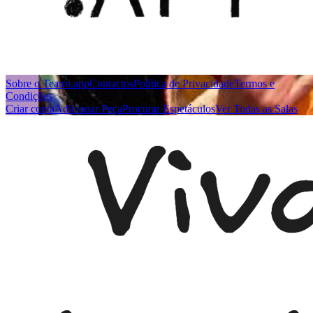
Sobre o Teatro.app
Contactos
Política de Privacidade
Termos e
Condições
Criar conta
Adicionar Peça
Procurar Espetáculos
Ver Todas as Salas