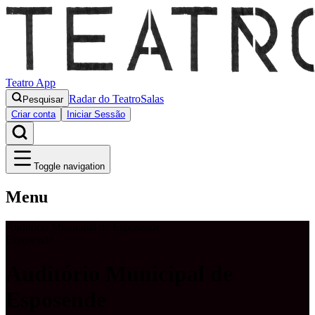
Teatro App
Radar do Teatro
Salas
Pesquisar
Criar conta
Iniciar Sessão
Toggle navigation
Menu
Auditório Municipal de Esposende
Esposende
Auditório Municipal de
Esposende