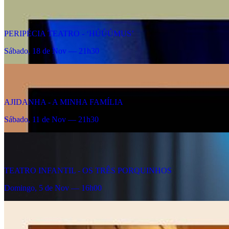
PERIPÉCIA TEATRO - ‘HÚÚÚMUS’
Sábado, 18 de Nov — 21h30
AJIDANHA - A MINHA FAMÍLIA
Sábado, 11 de Nov — 21h30
TEATRO INFANTIL - OS TRÊS PORQUINHOS
Domingo, 5 de Nov — 16h00