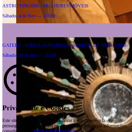
ASTRO FINGIDO - MULHERES MÓVEIS
Sábado, 4 de Nov — 21h30
GATERC - O REI LAUDAMUCO, SENHOR DE NENHURES
Sábado, 28 de Out — 21h30
Privacidade e Cookies
Este site utiliza cookies para melhorar a sua experiência. Ao
prosseguir, aceita o uso dos nossos cookies. Para mais informações,
consulte a nossa
Política de Privacidade
.