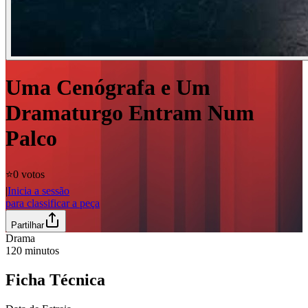
Uma Cenógrafa e Um
Dramaturgo Entram Num
Palco
⭐️
0 votos
|
Inicia a sessão
para classificar a peça
Partilhar
Drama
120
minutos
Ficha Técnica