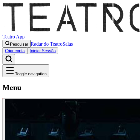
Teatro App
Radar do Teatro
Salas
Pesquisar
Criar conta
Iniciar Sessão
Toggle navigation
Menu