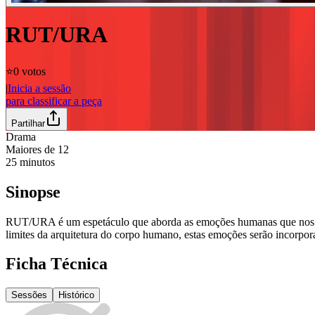
RUT/URA
⭐️
0 votos
|
Inicia a sessão
para classificar a peça
Partilhar
Drama
Maiores de
12
25
minutos
Sinopse
RUT/URA é um espetáculo que aborda as emoções humanas que nos cond
limites da arquitetura do corpo humano, estas emoções serão incorpo
Ficha Técnica
Sessões
Histórico