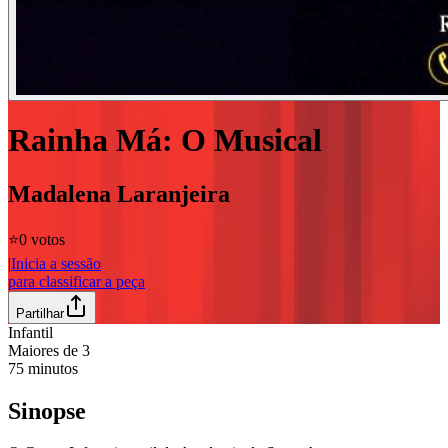
Rainha Má: O Musical
Madalena Laranjeira
⭐️
0 votos
|
Inicia a sessão
para classificar a peça
Partilhar
Infantil
Maiores de
3
75
minutos
Sinopse