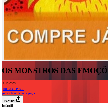
OS MONSTROS DAS EMOÇÕ
⭐️
0 votos
|
Inicia a sessão
para classificar a peça
Partilhar
Infantil