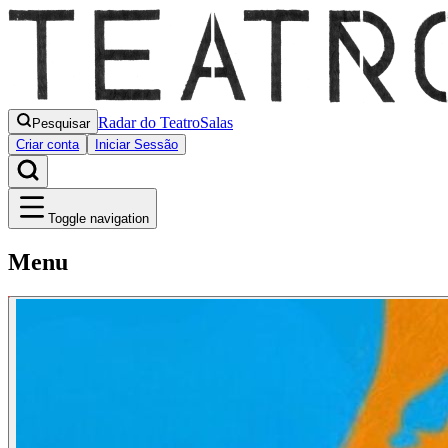
Radar do Teatro
Salas
Pesquisar
Criar conta
Iniciar Sessão
Toggle navigation
Menu