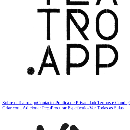
Sobre o Teatro.app
Contactos
Política de Privacidade
Termos e Condiç
Criar conta
Adicionar Peça
Procurar Espetáculos
Ver Todas as Salas