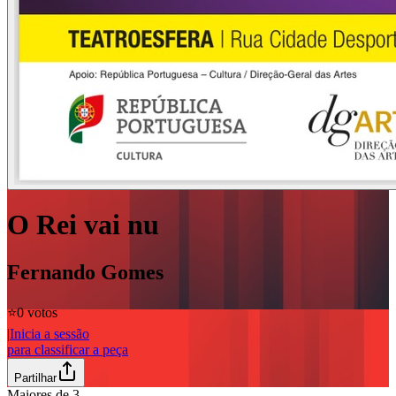
O Rei vai nu
Fernando Gomes
⭐️
0 votos
|
Inicia a sessão
para classificar a peça
Partilhar
Maiores de
3