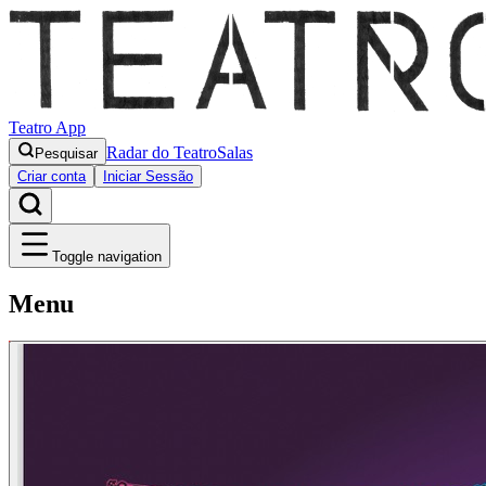
Teatro App
Radar do Teatro
Salas
Pesquisar
Criar conta
Iniciar Sessão
Toggle navigation
Menu