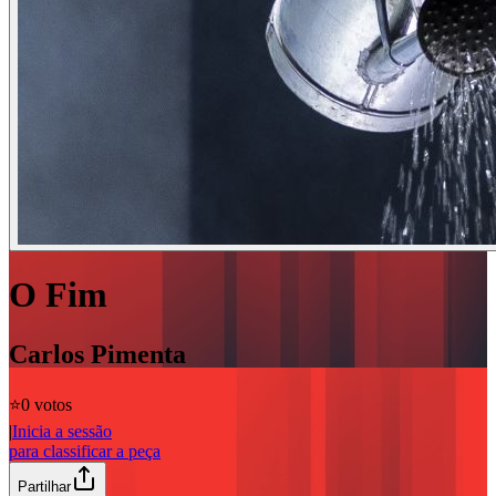
O Fim
Carlos Pimenta
⭐️
0 votos
|
Inicia a sessão
para classificar a peça
Partilhar