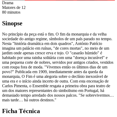
Drama
Maiores de
12
80
minutos
Sinopse
No princípio da peça está o fim. O fim da monarquia e da velha
sociedade do antigo regime, símbolos de um país parado no tempo.
Nesta "história dramática em dois quadros", António Patrício
imagina um palácio em ruínas, "de cores mortas", no meio de um
jardim onde apenas cresce erva e tojo. O "casarão húmido" é
habitado por uma rainha solitária com uma "doença incurável" e
uma pequena corte de nobres, servidos por antigos criados, vestidos
com roupa fora de moda. "Vivemos então os últimos dias de um
povo?" Publicada em 1909, imediatamente antes da queda da
monarquia, O Fim é uma alegoria sobre o declínio inexorável de
uma era e o início ainda incerto de outra. Com esta encenação de
Carlos Pimenta, o Ensemble resgata a primeira obra para teatro de
um dos maiores representantes do simbolismo em Portugal, há
demasiado tempo arredado dos nossos palcos. "Se sobrevivermos…
mais tarde… há outros destinos."
Ficha Técnica