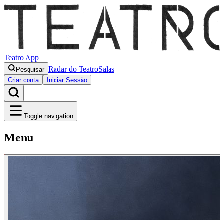
Teatro App
Radar do Teatro
Salas
Pesquisar
Criar conta
Iniciar Sessão
Toggle navigation
Menu