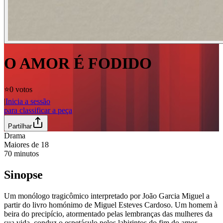
O AMOR É FODIDO
⭐️
0 votos
|
Inicia a sessão
para classificar a peça
Partilhar
Drama
Maiores de
18
70
minutos
Sinopse
Um monólogo tragicômico interpretado por João Garcia Miguel a
partir do livro homónimo de Miguel Esteves Cardoso. Um homem à
beira do precipício, atormentado pelas lembranças das mulheres da
sua vida, conduz o espetáculo pelos labirintos do fim do amor.