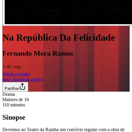
Na República Da Felicidade
Fernando Mora Ramos
⭐️ 8
1 voto
|
Inicia a sessão
para classificar a peça
Partilhar
Drama
Maiores de
16
110
minutos
Sinopse
Devemos ao Teatro da Rainha um convívio regular com a obra de