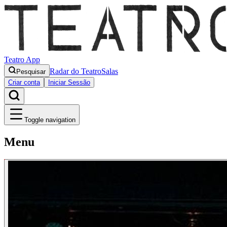
Teatro App
Radar do Teatro
Salas
Pesquisar
Criar conta
Iniciar Sessão
Toggle navigation
Menu