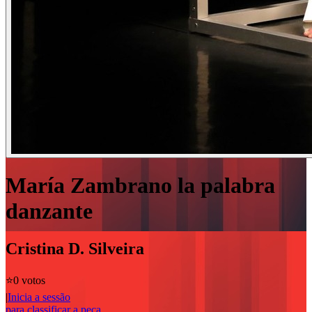
María Zambrano la palabra
danzante
Cristina D. Silveira
⭐️
0 votos
|
Inicia a sessão
para classificar a peça