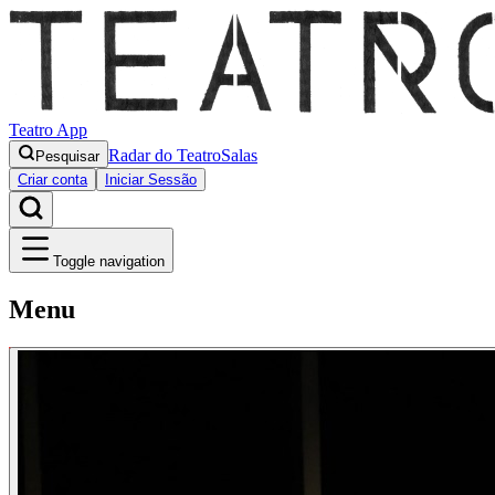
Teatro App
Radar do Teatro
Salas
Pesquisar
Criar conta
Iniciar Sessão
Toggle navigation
Menu