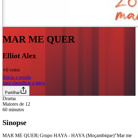
MAR ME QUER
Elliot Alex
⭐️
0 votos
|
Inicia a sessão
para classificar a peça
Partilhar
Drama
Maiores de
12
60
minutos
Sinopse
MAR ME QUER| Grupo HAYA - HAYA (Moçambique)"Mar me