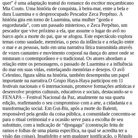
quer" é uma adaptação teatral do romance do escritor moçambicano
Mia Couto. Uma história de conquista, à beira-mar, entre a bela e
dura Luarmina e o despreocupado Pescador Zeca Perpétuo. A
história gira em torno de Luarmina, uma mulher "gorda e
engordurada", com um passado misterioso, e Zeca Perpétuo, um
pescador que vive próximo a ela, que assume o lugar do avô no
barco após a morte do pai, que se afogou. Este espectáculo explora
temas como saudade, memórias, o peso da infância e a relação entre
o mar e as pessoas, tudo em uma narrativa lírica transmitida através
de vozes cantantes e movimento corporal na dança do amor onde se
misturam o contemporâneo e o tradicional. Os atores abordam a
relação entre os personagens, o passado de Luarmina e a influência
do mar em suas vidas, entrelaçando memórias e desejos. O avô
Celestino, figura sábia na história, também desempenha um papel
importante na narrativa.O Grupo Haya-Haya participou em 11
festivais nacionais e 6 internacionais, promove formações artísticas e
desenvolve projetos culturais, educativos e sociais, destacando-se o
FENAPA – Festival Nacional da Paz, atualmente na sua quarta
edição, reafirmando o seu compromisso com a arte, a cidadania e a
transformação social. Em Gui-Bis, após a morte do Balenti,
responsável pela gestão da coisa pública, a comunidade concentra-se
para o ritual cerimonial e a ocasião serve para a escolha de seu
substituto, com a indicação de “djongagu” (construção feita de
ramos e folhas de uma planta específica, na qual se acredita ter a
visão das coisas). Insatisfeito e sem qualquer justificação, o Régulo