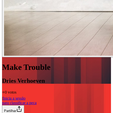
Make Trouble
Dries Verhoeven
⭐️
0 votos
|
Inicia a sessão
para classificar a peça
Partilhar