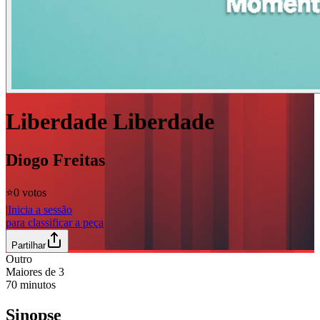
Liberdade Liberdade
Diogo Freitas
⭐️
0 votos
|
Inicia a sessão
para classificar a peça
Partilhar
Outro
Maiores de
3
70
minutos
Sinopse