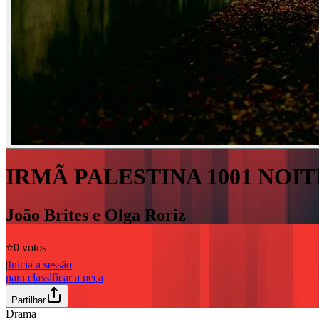
IRMÃ PALESTINA 1001 NOIT
João Brites e Olga Roriz
⭐️
0 votos
|
Inicia a sessão
para classificar a peça
Partilhar
Drama