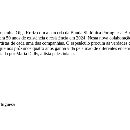
mpanhia Olga Roriz com a parceria da Banda Sinfónica Portuguesa. A 
 50 anos de existência e resistência em 2024. Nesta nova colaboração,
rtistas de cada uma das companhias. O espetáculo procura as verdades q
a que nos próximos quatro anos ganha vida pela mão de diferentes enc
tada por Maria Dally, artista palestiniana.
rtuguesa