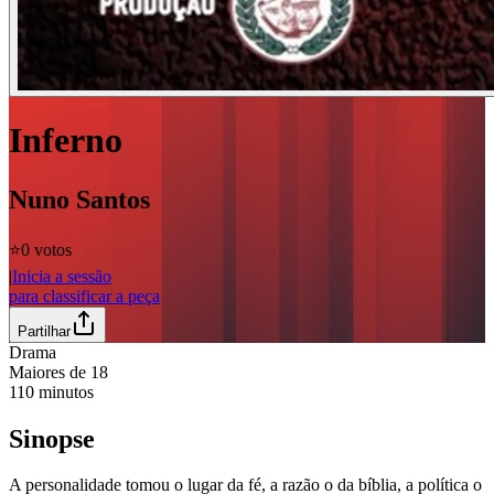
Inferno
Nuno Santos
⭐️
0 votos
|
Inicia a sessão
para classificar a peça
Partilhar
Drama
Maiores de
18
110
minutos
Sinopse
A personalidade tomou o lugar da fé, a razão o da bíblia, a política o