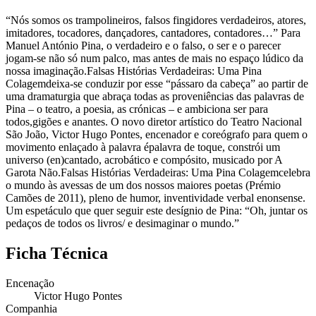
“Nós somos os trampolineiros, falsos fingidores verdadeiros, atores,
imitadores, tocadores, dançadores, cantadores, contadores…” Para
Manuel António Pina, o verdadeiro e o falso, o ser e o parecer
jogam-se não só num palco, mas antes de mais no espaço lúdico da
nossa imaginação.Falsas Histórias Verdadeiras: Uma Pina
Colagemdeixa-se conduzir por esse “pássaro da cabeça” ao partir de
uma dramaturgia que abraça todas as proveniências das palavras de
Pina – o teatro, a poesia, as crónicas – e ambiciona ser para
todos,gigões e anantes. O novo diretor artístico do Teatro Nacional
São João, Victor Hugo Pontes, encenador e coreógrafo para quem o
movimento enlaçado à palavra épalavra de toque, constrói um
universo (en)cantado, acrobático e compósito, musicado por A
Garota Não.Falsas Histórias Verdadeiras: Uma Pina Colagemcelebra
o mundo às avessas de um dos nossos maiores poetas (Prémio
Camões de 2011), pleno de humor, inventividade verbal enonsense.
Um espetáculo que quer seguir este desígnio de Pina: “Oh, juntar os
pedaços de todos os livros/ e desimaginar o mundo.”
Ficha Técnica
Encenação
Victor Hugo Pontes
Companhia