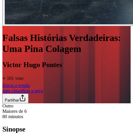
Falsas Histórias Verdadeiras:
Uma Pina Colagem
Victor Hugo Pontes
⭐️ 10
1 voto
|
Inicia a sessão
para classificar a peça
Partilhar
Outro
Maiores de
6
80
minutos
Sinopse