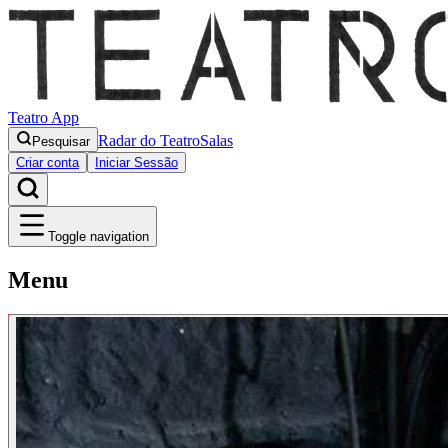
Teatro App
Radar do Teatro
Salas
Pesquisar
Criar conta
Iniciar Sessão
Toggle navigation
Menu