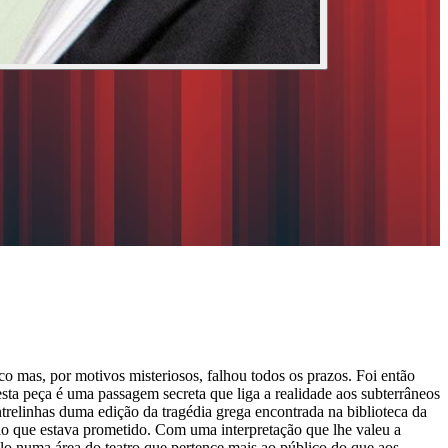
co mas, por motivos misteriosos, falhou todos os prazos. Foi então
, esta peça é uma passagem secreta que liga a realidade aos subterrâneos
ntrelinhas duma edição da tragédia grega encontrada na biblioteca da
lo que estava prometido. Com uma interpretação que lhe valeu a
o numa área do teatro que pertence mais ao público do que aos