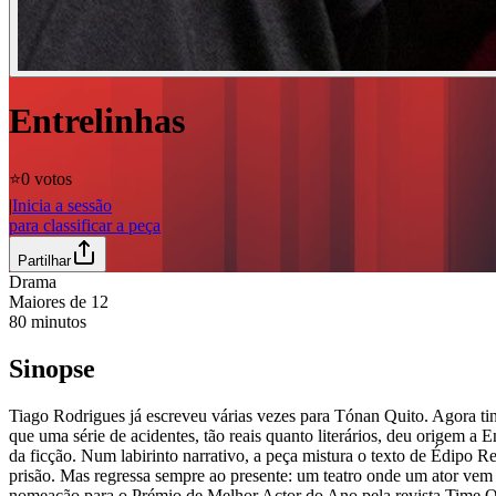
Entrelinhas
⭐️
0 votos
|
Inicia a sessão
para classificar a peça
Partilhar
Drama
Maiores de
12
80
minutos
Sinopse
Tiago Rodrigues já escreveu várias vezes para Tónan Quito. Agora tinh
que uma série de acidentes, tão reais quanto literários, deu origem a E
da ficção. Num labirinto narrativo, a peça mistura o texto de Édipo R
prisão. Mas regressa sempre ao presente: um teatro onde um ator vem
nomeação para o Prémio de Melhor Actor do Ano pela revista Time Out