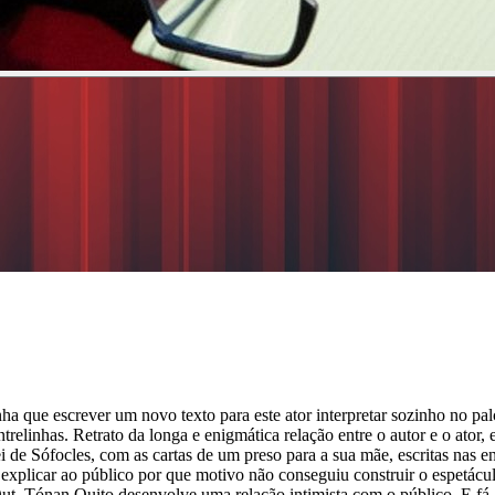
a que escrever um novo texto para este ator interpretar sozinho no pal
ntrelinhas. Retrato da longa e enigmática relação entre o autor e o ator
ei de Sófocles, com as cartas de um preso para a sua mãe, escritas nas e
 explicar ao público por que motivo não conseguiu construir o espetácu
, Tónan Quito desenvolve uma relação intimista com o público. E fá-l