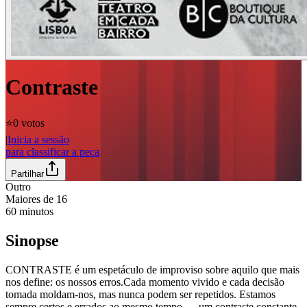
Contraste
⭐️
0 votos
|
Inicia a sessão
para classificar a peça
Partilhar
Outro
Maiores de
16
60
minutos
Sinopse
CONTRASTE é um espetáculo de improviso sobre aquilo que mais
nos define: os nossos erros.Cada momento vivido e cada decisão
tomada moldam-nos, mas nunca podem ser repetidos. Estamos
sempre certos e errados ao mesmo tempo — um contraste constante.