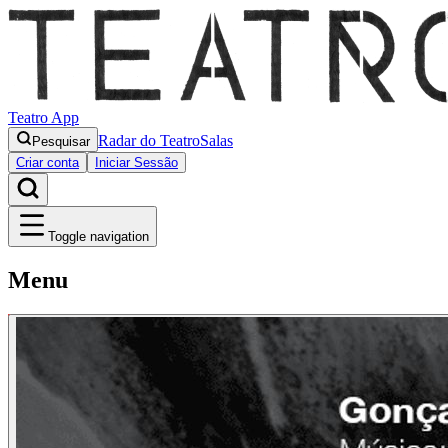
Teatro App
Radar do Teatro
Salas
Pesquisar
Criar conta
Iniciar Sessão
Toggle navigation
Menu