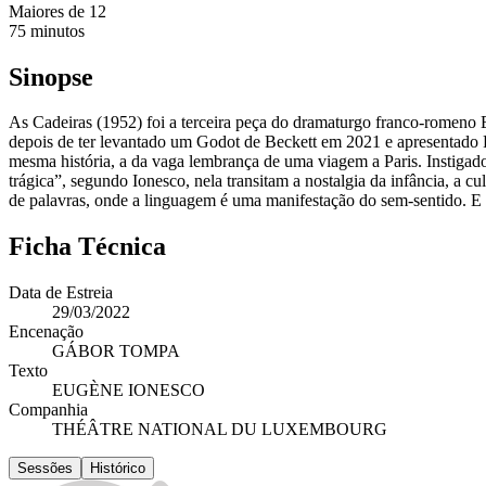
Maiores de
12
75
minutos
Sinopse
As Cadeiras (1952) foi a terceira peça do dramaturgo franco-romen
depois de ter levantado um Godot de Beckett em 2021 e apresentado P
mesma história, a da vaga lembrança de uma viagem a Paris. Instigad
trágica”, segundo Ionesco, nela transitam a nostalgia da infância, a 
de palavras, onde a linguagem é uma manifestação do sem-sentido. E o
Ficha Técnica
Data de Estreia
29/03/2022
Encenação
GÁBOR TOMPA
Texto
EUGÈNE IONESCO
Companhia
THÉÂTRE NATIONAL DU LUXEMBOURG
Sessões
Histórico