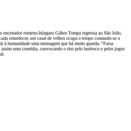
ue o encenador romeno-húngaro Gábor Tompa regressa ao São João,
cada entardecer, um casal de velhos ocupa o tempo contando-se a
smitir à humanidade uma mensagem que há muito guarda. “Farsa
nda assim uma comédia, convocando o riso pelo burlesco e pelos jogos
al.