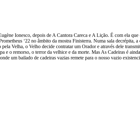
o Eugène Ionesco, depois de A Cantora Careca e A Lição. É com ela q
rometheus ‘22 no âmbito da mostra Finisterra. Numa sala decrépita, a 
o pela Velha, o Velho decide contratar um Orador e através dele tran
culpa e o remorso, o terror da velhice e da morte. Mas As Cadeiras é ai
nde um bailado de cadeiras vazias remete para o nosso vazio existenci