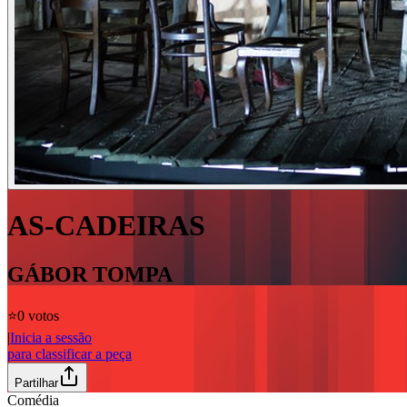
AS-CADEIRAS
GÁBOR TOMPA
⭐️
0 votos
|
Inicia a sessão
para classificar a peça
Partilhar
Comédia