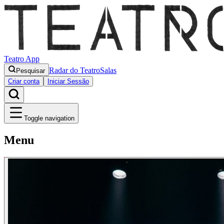
Teatro App
Radar do Teatro
Salas
Pesquisar
Criar conta
Iniciar Sessão
Toggle navigation
Menu