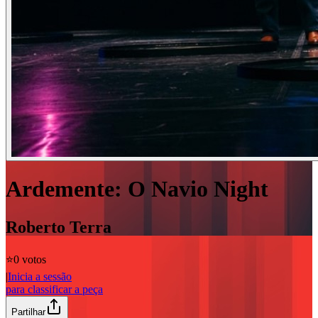
Ardemente: O Navio Night
Roberto Terra
⭐️
0 votos
|
Inicia a sessão
para classificar a peça
Partilhar