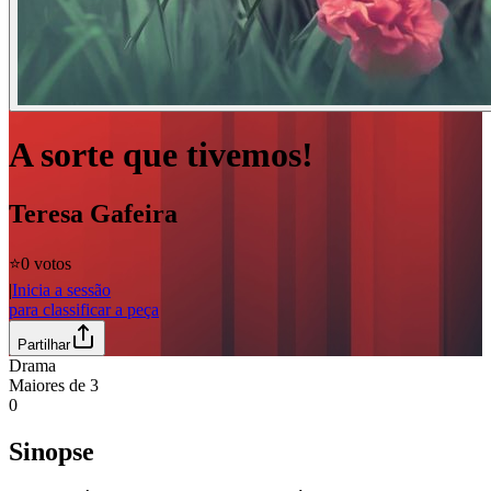
A sorte que tivemos!
Teresa Gafeira
⭐️
0 votos
|
Inicia a sessão
para classificar a peça
Partilhar
Drama
Maiores de
3
0
Sinopse