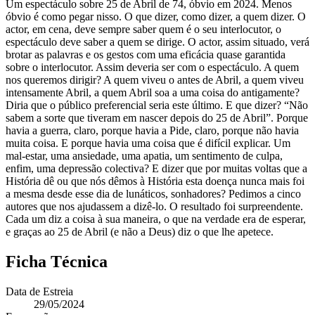
Um espectáculo sobre 25 de Abril de 74, óbvio em 2024. Menos
óbvio é como pegar nisso. O que dizer, como dizer, a quem dizer. O
actor, em cena, deve sempre saber quem é o seu interlocutor, o
espectáculo deve saber a quem se dirige. O actor, assim situado, verá
brotar as palavras e os gestos com uma eficácia quase garantida
sobre o interlocutor. Assim deveria ser com o espectáculo. A quem
nos queremos dirigir? A quem viveu o antes de Abril, a quem viveu
intensamente Abril, a quem Abril soa a uma coisa do antigamente?
Diria que o público preferencial seria este último. E que dizer? “Não
sabem a sorte que tiveram em nascer depois do 25 de Abril”. Porque
havia a guerra, claro, porque havia a Pide, claro, porque não havia
muita coisa. E porque havia uma coisa que é difícil explicar. Um
mal-estar, uma ansiedade, uma apatia, um sentimento de culpa,
enfim, uma depressão colectiva? E dizer que por muitas voltas que a
História dê ou que nós dêmos à História esta doença nunca mais foi
a mesma desde esse dia de lunáticos, sonhadores? Pedimos a cinco
autores que nos ajudassem a dizê-lo. O resultado foi surpreendente.
Cada um diz a coisa à sua maneira, o que na verdade era de esperar,
e graças ao 25 de Abril (e não a Deus) diz o que lhe apetece.
Ficha Técnica
Data de Estreia
29/05/2024