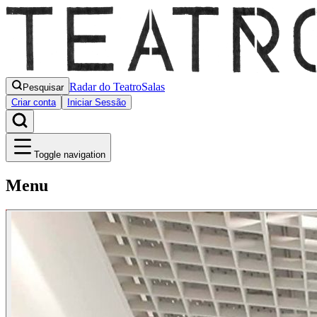
Radar do Teatro
Salas
Pesquisar
Criar conta
Iniciar Sessão
Toggle navigation
Menu