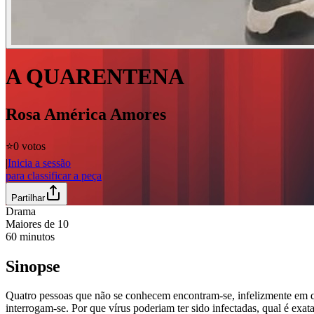
A QUARENTENA
Rosa América Amores
⭐️
0 votos
|
Inicia a sessão
para classificar a peça
Partilhar
Drama
Maiores de
10
60
minutos
Sinopse
Quatro pessoas que não se conhecem encontram-se, infelizmente em q
interrogam-se. Por que vírus poderiam ter sido infectadas, qual é exa