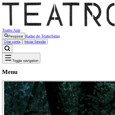
Teatro App
Radar do Teatro
Salas
Pesquisar
Criar conta
Iniciar Sessão
Toggle navigation
Menu