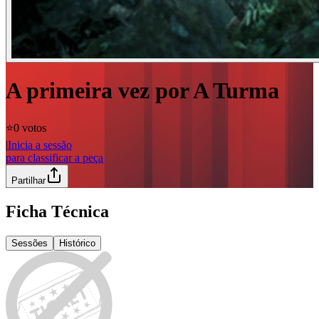
A primeira vez por A Turma
⭐️
0 votos
|
Inicia a sessão
para classificar a peça
Partilhar
Ficha Técnica
Sessões
Histórico