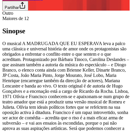
Partilhar
Outro
Maiores de
12
Sinopse
O musical A MADRUGADA QUE EU ESPERAVA leva a palco
uma clássica e universal história de amor onde os protagonistas são
obrigados a enfrentar o conflito entre o que sentem e o que
acreditam. Protagonizado por Bárbara Tinoco, Carolina Deslandes –
que assinam também a autoria da música do espectáculo – e Diogo
Branco, o elenco conta ainda com Brienne Keller, Dinarte Branco,
JP Costa, João Maria Pinto, Jorge Mourato, José Lobo, Maria
Henrique (encarregue também da direcção de actores), Mariana
Lencastre e banda ao vivo. O texto original é de autoria de Hugo
Gonçalves e a encenação está a cargo de Ricardo da Rocha. Lisboa,
1971 Olívia e Francisco conhecem-se e apaixonam-se num grupo de
teatro amador que está a produzir uma versão musical de Romeu e
Julieta. Olívia tem ideais políticos fortes que se refelctem na sua
oposição activa à ditadura. Francisco é um rapaz introvertido, sonha
ser actor de comédia – acredita que o riso é a mais eficaz arma de
subversão – e vai aos ensaios às escondidas, porque o pai não
aprova as suas aspirações artísticas. Será que podemos conhecer a