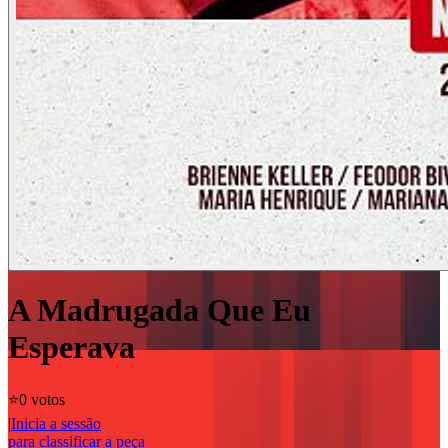
A Madrugada Que Eu
Esperava
⭐️
0 votos
|
Inicia a sessão
para classificar a peça