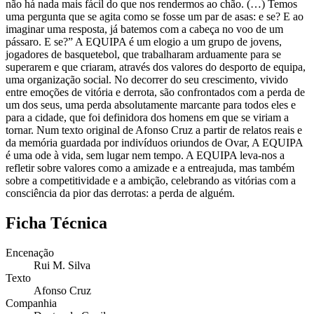
não há nada mais fácil do que nos rendermos ao chão. (…) Temos
uma pergunta que se agita como se fosse um par de asas: e se? E ao
imaginar uma resposta, já batemos com a cabeça no voo de um
pássaro. E se?” A EQUIPA é um elogio a um grupo de jovens,
jogadores de basquetebol, que trabalharam arduamente para se
superarem e que criaram, através dos valores do desporto de equipa,
uma organização social. No decorrer do seu crescimento, vivido
entre emoções de vitória e derrota, são confrontados com a perda de
um dos seus, uma perda absolutamente marcante para todos eles e
para a cidade, que foi definidora dos homens em que se viriam a
tornar. Num texto original de Afonso Cruz a partir de relatos reais e
da memória guardada por indivíduos oriundos de Ovar, A EQUIPA
é uma ode à vida, sem lugar nem tempo. A EQUIPA leva-nos a
refletir sobre valores como a amizade e a entreajuda, mas também
sobre a competitividade e a ambição, celebrando as vitórias com a
consciência da pior das derrotas: a perda de alguém.
Ficha Técnica
Encenação
Rui M. Silva
Texto
Afonso Cruz
Companhia