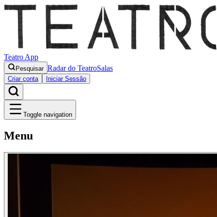
Teatro App
Radar do Teatro
Salas
Pesquisar
Criar conta
Iniciar Sessão
Toggle navigation
Menu