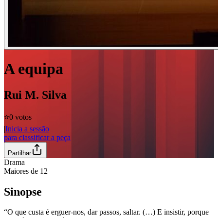
A equipa
Rui M. Silva
⭐️
0 votos
|
Inicia a sessão
para classificar a peça
Partilhar
Drama
Maiores de
12
Sinopse
“O que custa é erguer-nos, dar passos, saltar. (…) E insistir, porque