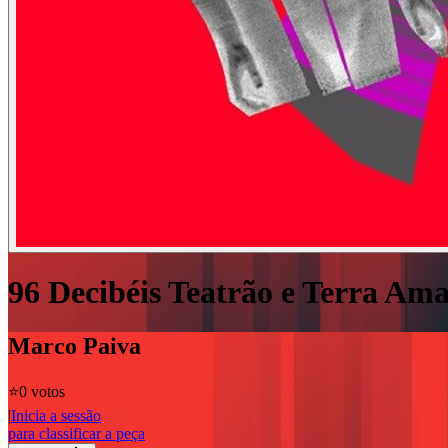
96 Decibéis Teatrão e Terra Ama
Marco Paiva
⭐️
0 votos
|
Inicia a sessão
para classificar a peça