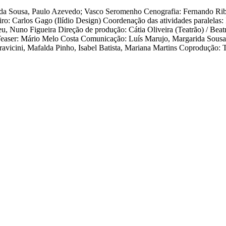
ida Sousa, Paulo Azevedo; Vasco Seromenho Cenografia: Fernando Ribe
o: Carlos Gago (Ilídio Design) Coordenação das atividades paralelas:
no Figueira Direção de produção: Cátia Oliveira (Teatrão) / Beatri
ser: Mário Melo Costa Comunicação: Luís Marujo, Margarida Sousa Bil
ravicini, Mafalda Pinho, Isabel Batista, Mariana Martins Coprodução: 